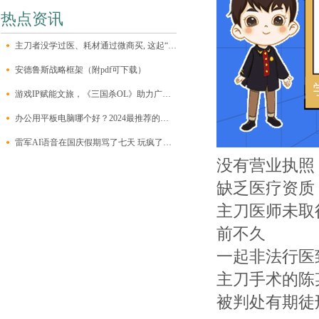
热点资讯
主刀者没学过医、耗材通过微商买, 这起“医美”案越挖越可怕
安德鲁斯战略框架（附pdf可下载）
游戏IP赋能文旅，《三国杀OL》助力广元文旅再出圈
办公用平板电脑哪个好？2024最推荐的五款平板电脑，你喜欢哪款？
雷军AI语音在国庆假期骂了七天 玩疯了的网友是否过界了？
没有营业执照
缺乏医疗资质
主刀医师未取
前不久
一起非法行医
主刀手术的陈
被判处有期徒